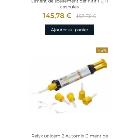
Ciment de scellement définitif Fuji I
caspules
145,78 €
197,76 €
Ajouter au panier
-13%
Relyx unicem 2 Automix Ciment de