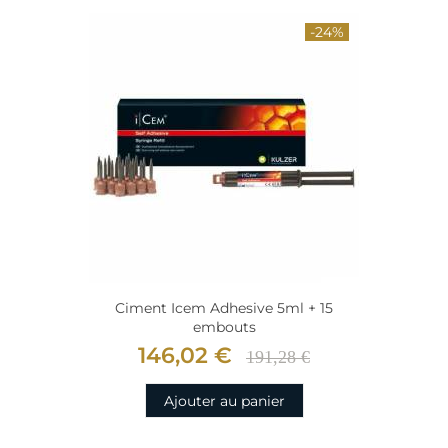
-24%
Ciment Icem Adhesive 5ml + 15
embouts
146,02 €
191,28 €
Ajouter au panier