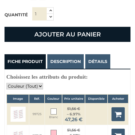
QUANTITÉ
AJOUTER AU PANIER
FICHE PRODUIT
DESCRIPTION
DÉTAILS
Choisissez les attributs du produit:
Image
Réf.
Couleur
Prix unitaire
Disponible
Acheter
51,56 €
– 6.97%
99725
Blanc
47,26 €
51,56 €