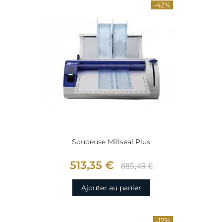
-42%
Soudeuse Millseal Plus
513,35 €
885,49 €
Ajouter au panier
-17%