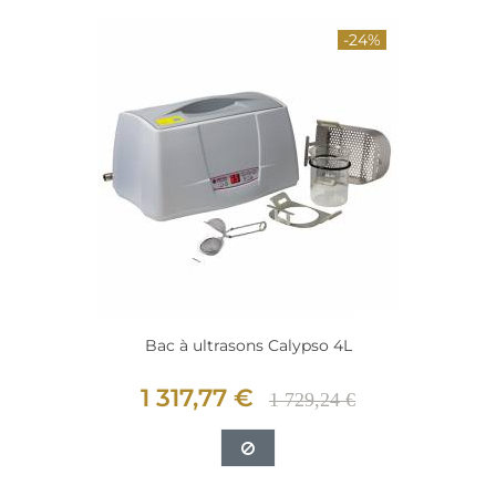
-24%
Bac à ultrasons Calypso 4L
1 317,77 €
1 729,24 €