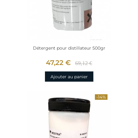
Détergent pour distillateur 500gr
47,22 €
69,12 €
Ajouter au panier
-14%