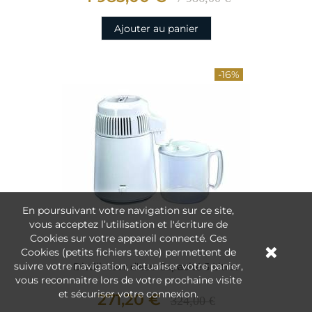
Ajouter au panier
-16%
En poursuivant votre navigation sur ce site,
vous acceptez l’utilisation et l'écriture de
Cookies sur votre appareil connecté. Ces
Cookies (petits fichiers texte) permettent de
suivre votre navigation, actualiser votre panier,
Distillateur d'eau Capacité 5 Litres
vous reconnaitre lors de votre prochaine visite
et sécuriser votre connexion.
271,20 €
324,00 €