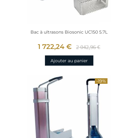
Bac à ultrasons Biosonic UC150 5.7L
1 722,24 €
2 042,96 €
Ajouter au panier
-19%