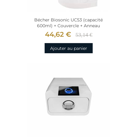
Bécher Biosonic UC53 (capacité
600ml) + Couvercle + Anneau
44,62 €
53,14 €
Ajouter au panier