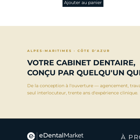
nier
Ajouter au panier
ALPES-MARITIMES · CÔTE D'AZUR
VOTRE CABINET DENTAIRE,
CONÇU PAR QUELQU'UN QUI
De la conception à l'ouverture — agencement, trav
seul interlocuteur, trente ans d'expérience clinique.
À P