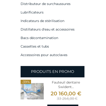
Distributeur de surchaussures
Lubrificateurs
Indicateurs de stérilisation
Distillateurs d'eau et accessoires
Bacs décontamination
Cassettes et tubs
Accessoires pour autoclaves
PRODUITS EN PROMO
-39%
-39%
ntaire
Fauteuil dentaire
..
Swident...
00 €
20 160,00 €
00 €
33 264,00 €