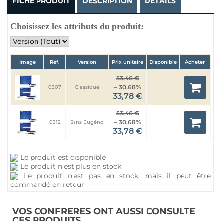
FICHE PRODUIT
DESCRIPTION
DÉTAILS
Choisissez les attributs du produit:
Image
Réf.
Version
Prix unitaire
Disponible
Acheter
53,46 €
– 30.68%
0307
Classique
33,78 €
53,46 €
– 30.68%
0312
Sans Eugénol
33,78 €
Le produit est disponible
Le produit n'est plus en stock
Le produit n'est pas en stock, mais il peut être
commandé en retour
VOS CONFRÈRES ONT AUSSI CONSULTÉ
CES PRODUITS