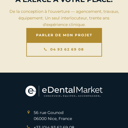
De la conception à l'ouverture — agencement, travaux,
équipement. Un seul interlocuteur, trente ans
d'expérience clinique.
PARLER DE MON PROJET
04 93 62 69 08
56 rue Gounod
06000 Nice, France
+33 (0)4 93 62 69 08