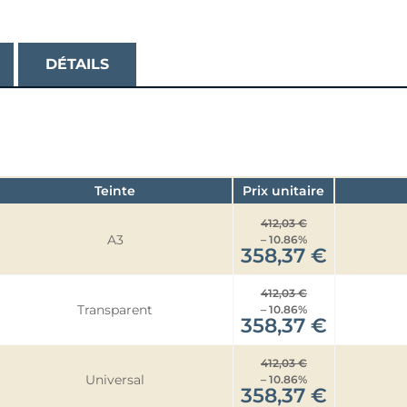
DÉTAILS
Teinte
Prix unitaire
412,03 €
A3
– 10.86%
358,37 €
412,03 €
Transparent
– 10.86%
358,37 €
412,03 €
Universal
– 10.86%
358,37 €