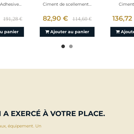
dhesive...
Ciment de scellement...
Ciment 
82,90 €
136,72
191,28 €
114,60 €
au panier
Ajouter au panier
Ajout
 A EXERCÉ À VOTRE PLACE.
aux, équipement. Un