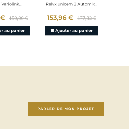
Variolink...
Relyx unicem 2 Automix...
Cime
 €
153,96 €
241,
150,00 €
177,32 €
er au panier
Ajouter au panier
Aj
PARLER DE MON PROJET