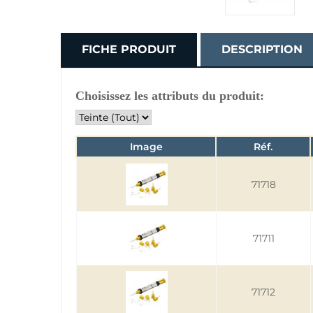
FICHE PRODUIT
DESCRIPTION
Choisissez les attributs du produit:
Image
Réf.
71718
71711
71712