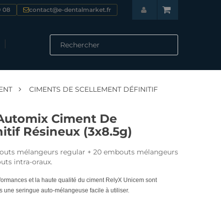
9 08
contact@e-dentalmarket.fr

AVAUX
CONSOMMABLES & SOINS DENTAIRES
Empreintes - Prothèses
Ciments Obturation Scellement
Restauration - Reconstitution
Consommables Laboratoire
SÉLECTION & COMMANDE DES ÉQUIPEMENTS
HYGIÈNE & STÉRILISATION DENTAIRE
Désinfection Hygiène stérilisation
Jetables - Usage unique
Entretien - Lubrifiants
ENT
CIMENTS DE SCELLEMENT DÉFINITIF
 Automix Ciment De
itif Résineux (3x8.5g)
mbouts mélangeurs regular + 20 embouts mélangeurs
uts intra-oraux.
formances et la haute qualité du ciment RelyX Unicem sont
une seringue auto-mélangeuse facile à utiliser.