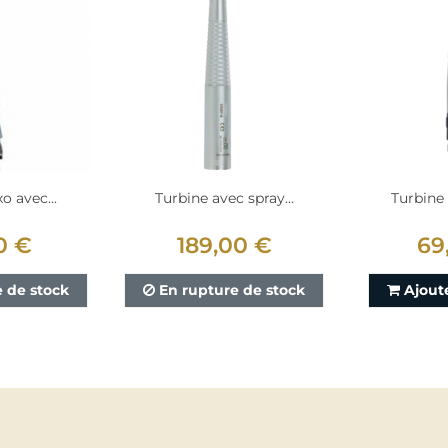
o avec...
Turbine avec spray...
Turbine 
0 €
189,00 €
69
 de stock
En rupture de stock
Ajout