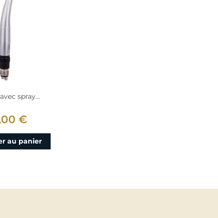
avec spray...
,00 €
er au panier