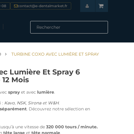
9 08
contact@e-dentalmarket.fr

AVAUX
CONSOMMABLES & SOINS DENTAIRES
Empreintes - Prothèses
Ciments Obturation Scellement
Restauration - Reconstitution
Consommables Laboratoire
SÉLECTION & COMMANDE DES ÉQUIPEMENTS
HYGIÈNE & STÉRILISATION DENTAIRE
Désinfection Hygiène stérilisation
Jetables - Usage unique
Entretien - Lubrifiants
O
TURBINE COXO AVEC LUMIÈRE ET SPRAY
ec Lumière Et Spray 6
 12 Mois
avec
spray
et avec
lumière
.
 :
Kavo
,
NSK
,
Sirona
et
W&H
.
u séparément
. Découvrez notre sélection en
jusqu’à une vitesse de
320 000 tours / minute.
en
tête large
et
tête normale
.