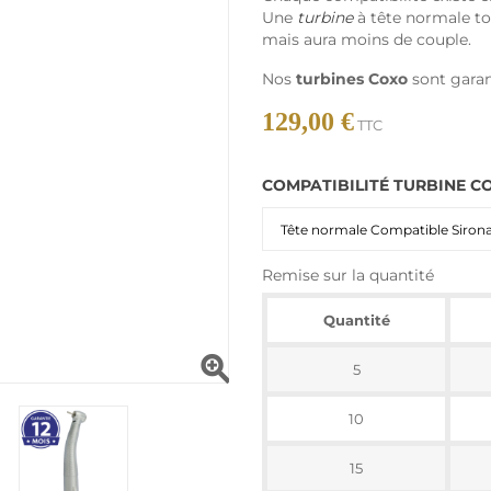
Une
turbine
à tête normale t
mais aura moins de couple.
Nos
turbines Coxo
sont garan
129,00 €
TTC
COMPATIBILITÉ TURBINE C
Remise sur la quantité
Quantité

5
10
15