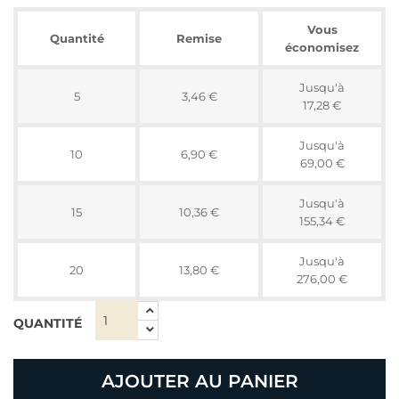
Vous
Quantité
Remise
économisez
Jusqu'à
5
3,46 €
17,28 €
Jusqu'à
10
6,90 €
69,00 €
Jusqu'à
15
10,36 €
155,34 €
Jusqu'à
20
13,80 €
276,00 €
QUANTITÉ
AJOUTER AU PANIER