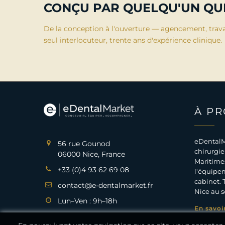
CONÇU PAR QUELQU'UN QUI
De la conception à l'ouverture — agencement, trav
seul interlocuteur, trente ans d'expérience clinique.
À P
eDentalM
56 rue Gounod
chirurgie
06000 Nice, France
Maritimes
+33 (0)4 93 62 69 08
l'équipem
cabinet. 
contact@e-dentalmarket.fr
Nice au s
Lun–Ven : 9h–18h
En savoi