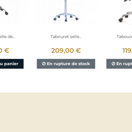
lle de...
Tabouret selle...
Tabouret
0 €
209,00 €
11
au panier
En rupture de stock
En rup