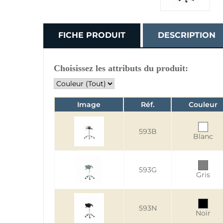
FICHE PRODUIT
DESCRIPTION
Choisissez les attributs du produit:
Image
Réf.
Couleur
593B
Blanc
593G
Gris
593N
Noir