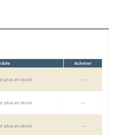
nible
Acheter
—
—
—