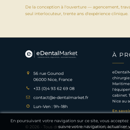
De la conception à l'ouverture — agencement, trav
seul interlocuteur, trente ans d'expérience clinique.
À P
eDentalM
56 rue Gounod
chirurgie
06000 Nice, France
Maritimes
+33 (0)4 93 62 69 08
l'équipem
cabinet. 
contact@e-dentalmarket.fr
Nice au s
Lun–Ven : 9h–18h
En savoi
En poursuivant votre navigation sur ce site, vous acceptez l
suivre votre navigation, actualiser 
© 2026 - Tous droits réservés - E-DentalMarket -
Men