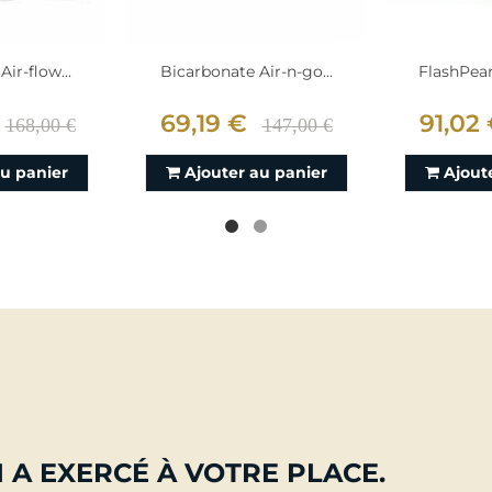
ir-flow...
Bicarbonate Air-n-go...
FlashPear
69,19 €
91,02
168,00 €
147,00 €
au panier
Ajouter au panier
Ajout
 A EXERCÉ À VOTRE PLACE.