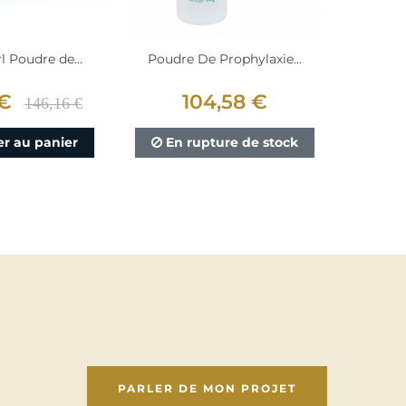
l Poudre de...
Poudre De Prophylaxie...
Poudre
 €
104,58 €
120,
146,16 €
er au panier
En rupture de stock
Aj
PARLER DE MON PROJET