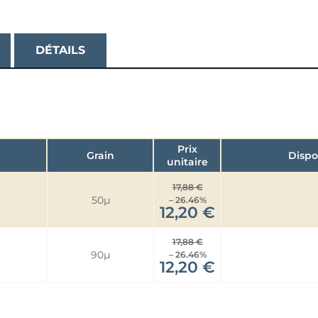
DÉTAILS
Prix
Grain
Dispo
unitaire
17,88 €
50µ
– 26.46%
12,20 €
17,88 €
90µ
– 26.46%
12,20 €