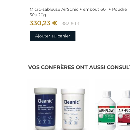
Micro-sableuse AirSonic + embout 60° + Poudre
50µ 20g
330,23 €
382,80 €
Ajouter au panier
VOS CONFRÈRES ONT AUSSI CONSUL