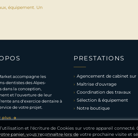
aux, équipement. Un
ROPOS
PRESTATIONS
Agencement de cabinet sur
arket accompagne les
ns-dentistes des Alpes-
Maîtrise d'ouvrage
 dans la conception,
Coordination des travaux
ent et l'ouverture de leur
Sélection & équipement
Trente ans d'exercice dentaire à
ervice de votre projet.
Notre boutique
r plus
’utilisation et l'écriture de Cookies sur votre appareil connecté.
votre panier, vous reconnaitre lors de votre prochaine visite et s
tions légales
-
CGV
-
Confidentialité