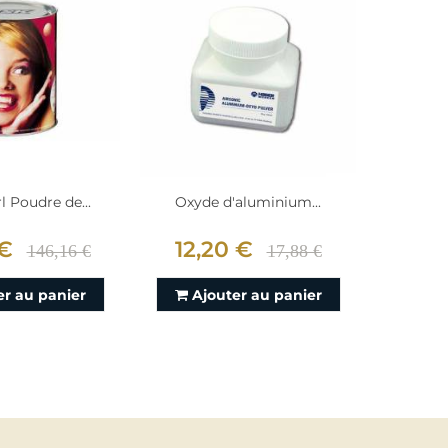
l Poudre de...
Oxyde d'aluminium...
Poudre
 €
12,20 €
120,
146,16 €
17,88 €
er au panier
Ajouter au panier
Aj