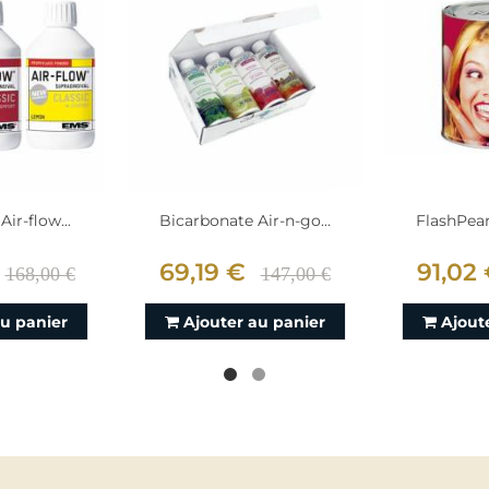
ir-flow...
Bicarbonate Air-n-go...
FlashPear
69,19 €
91,02
168,00 €
147,00 €
au panier
Ajouter au panier
Ajout