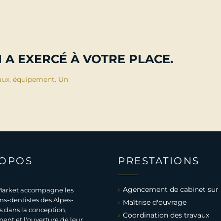
 A EXERCÉ À VOTRE PLACE.
aux, équipement. Un
ROPOS
PRESTATIONS
Agencement de cabinet sur
arket accompagne les
ns-dentistes des Alpes-
Maîtrise d'ouvrage
 dans la conception,
Coordination des travaux
ent et l'ouverture de leur