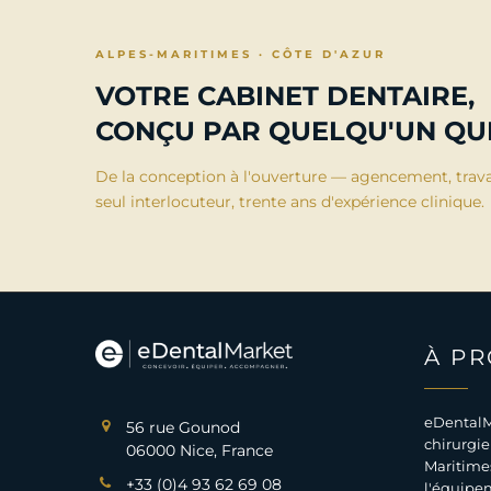
ALPES-MARITIMES · CÔTE D'AZUR
VOTRE CABINET DENTAIRE,
CONÇU PAR QUELQU'UN QUI
De la conception à l'ouverture — agencement, trav
seul interlocuteur, trente ans d'expérience clinique.
À P
eDentalM
56 rue Gounod
chirurgie
06000 Nice, France
Maritimes
+33 (0)4 93 62 69 08
l'équipem