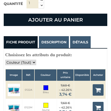
QUANTITÉ
AJOUTER AU PANIER
FICHE PRODUIT
DESCRIPTION
DÉTAILS
Choisissez les attributs du produit:
Prix
Image
Réf.
Couleur
Disponible
Acheter
unitaire
7,60 €
– 42.26%
0122A
Bleu
3,74 €
7,60 €
– 42.26%
0122M
Jaune