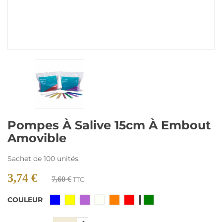
Pompes À Salive 15cm À Embout
Amovible
Sachet de 100 unités.
3,74 €
7,60 €
TTC
COULEUR
Transparent
Bleu
Jaune
Lilas
Naturel
Orange
Rouge
Vert
/
blanc