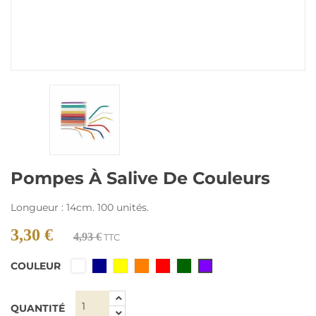
Pompes À Salive De Couleurs
Longueur : 14cm. 100 unités.
3,30 €
4,93 €
TTC
COULEUR
Blanc
Bleu
Jaune
Orange
Rouge
Vert
Violet
foncé
foncé
QUANTITÉ