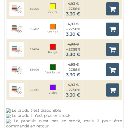
4,93 €
– 27.58%
35400
Jaune
3,30 €
4,93 €
– 27.58%
35402
Orange
3,30 €
4,93 €
– 27.58%
35404
Rouge
3,30 €
4,93 €
– 27.58%
35406
Vert foncé
3,30 €
4,93 €
– 27.58%
35399
Violet
3,30 €
Le produit est disponible
Le produit n'est plus en stock
Le produit n'est pas en stock, mais il peut être
commandé en retour