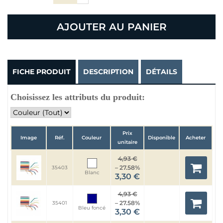
AJOUTER AU PANIER
FICHE PRODUIT
DESCRIPTION
DÉTAILS
Choisissez les attributs du produit:
Prix
Image
Réf.
Couleur
Disponible
Acheter
unitaire
4,93 €
– 27.58%
35403
Blanc
3,30 €
4,93 €
– 27.58%
35401
Bleu foncé
3,30 €