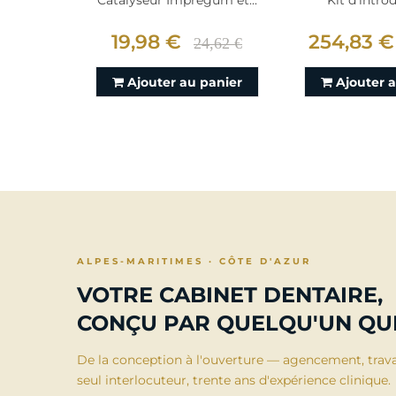
Catalyseur Impregum et...
Kit d'introd
19,98 €
254,83 €
24,62 €
Ajouter au panier
Ajouter 
ALPES-MARITIMES · CÔTE D'AZUR
VOTRE CABINET DENTAIRE,
CONÇU PAR QUELQU'UN QUI
De la conception à l'ouverture — agencement, trav
seul interlocuteur, trente ans d'expérience clinique.