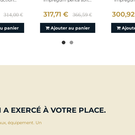
uction...
Impregum penta soft...
Impregum 
317,71 €
300,92
314,00 €
366,59 €
au panier
Ajouter au panier
Ajout
 A EXERCÉ À VOTRE PLACE.
aux, équipement. Un