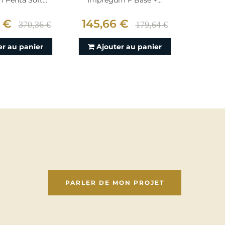
Penta Soft...
Impregum F Base +...
Adhesi
 €
145,66 €
28,
370,36 €
179,64 €
er au panier
Ajouter au panier
Aj
PARLER DE MON PROJET