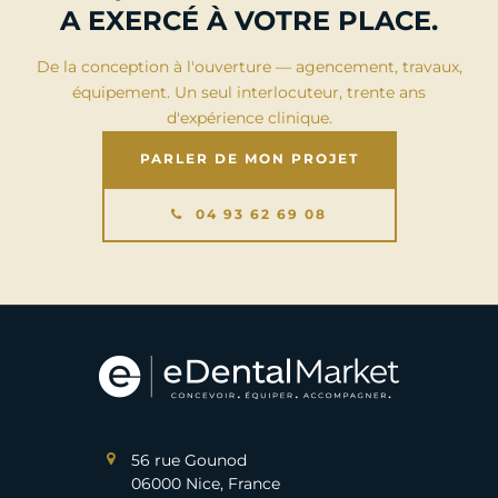
A EXERCÉ À VOTRE PLACE.
De la conception à l'ouverture — agencement, travaux,
équipement. Un seul interlocuteur, trente ans
d'expérience clinique.
PARLER DE MON PROJET
04 93 62 69 08
56 rue Gounod
06000 Nice, France