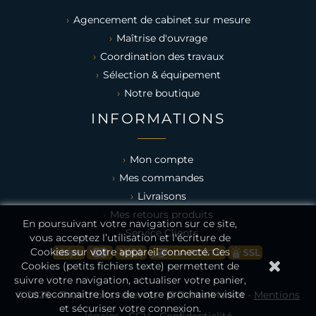
Agencement de cabinet sur mesure
Maîtrise d'ouvrage
Coordination des travaux
Sélection & équipement
Notre boutique
INFORMATIONS
Mon compte
Mes commandes
Livraisons
Mes retours produits
En poursuivant votre navigation sur ce site,
Service Clients
vous acceptez l’utilisation et l'écriture de
Cookies sur votre appareil connecté. Ces
Cookies (petits fichiers texte) permettent de
suivre votre navigation, actualiser votre panier,
vous reconnaitre lors de votre prochaine visite
© 2026 - Tous droits réservés - E-DentalMarket -
Mentions
et sécuriser votre connexion.
légales
-
CGV
-
Confidentialité