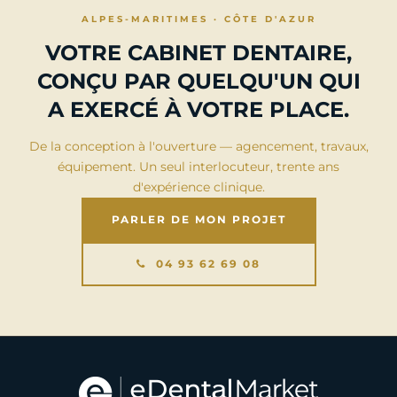
ALPES-MARITIMES · CÔTE D'AZUR
VOTRE CABINET DENTAIRE,
CONÇU PAR QUELQU'UN QUI
A EXERCÉ À VOTRE PLACE.
De la conception à l'ouverture — agencement, travaux,
équipement. Un seul interlocuteur, trente ans
d'expérience clinique.
PARLER DE MON PROJET
04 93 62 69 08