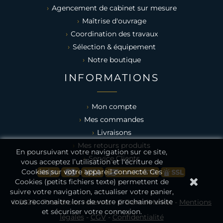
Agencement de cabinet sur mesure
Maîtrise d'ouvrage
Coordination des travaux
Sélection & équipement
Notre boutique
INFORMATIONS
Mon compte
Mes commandes
Livraisons
Mes retours produits
En poursuivant votre navigation sur ce site,
Service Clients
vous acceptez l’utilisation et l'écriture de
Cookies sur votre appareil connecté. Ces
Cookies (petits fichiers texte) permettent de
suivre votre navigation, actualiser votre panier,
vous reconnaitre lors de votre prochaine visite
© 2026 - Tous droits réservés - E-DentalMarket -
Mentions
et sécuriser votre connexion.
légales
-
CGV
-
Confidentialité