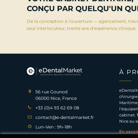
CONÇU PAR QUELQU'UN QUI
De la conception à l'ouverture — agencement, trav
seul interlocuteur, trente ans d'expérience clinique.
À P
eDentalM
56 rue Gounod
chirurgie
06000 Nice, France
Maritimes
+33 (0)4 93 62 69 08
l'équipem
cabinet. 
contact@e-dentalmarket.fr
Nice au s
Lun–Ven : 9h–18h
En savoi