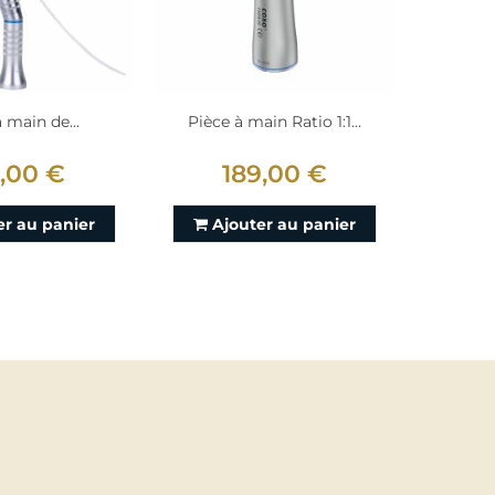
 main de...
Pièce à main Ratio 1:1...
Pièce 
9,00 €
189,00 €
1
er au panier
Ajouter au panier
En 