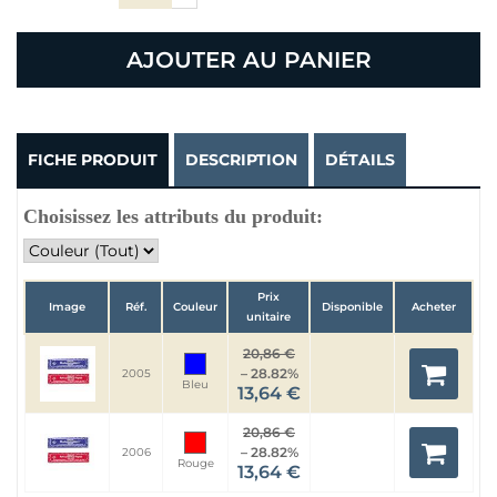
AJOUTER AU PANIER
FICHE PRODUIT
DESCRIPTION
DÉTAILS
Choisissez les attributs du produit:
Prix
Image
Réf.
Couleur
Disponible
Acheter
unitaire
20,86 €
– 28.82%
2005
Bleu
13,64 €
20,86 €
– 28.82%
2006
Rouge
13,64 €