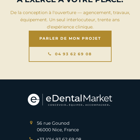
De la conception à l'ouverture — agencement, travaux,
équipement. Un seul interlocuteur, trente ans
d'expérience clinique.
PARLER DE MON PROJET
04 93 62 69 08
56 rue Gounod
06000 Nice, France
+33 (0)4 93 62 69 08