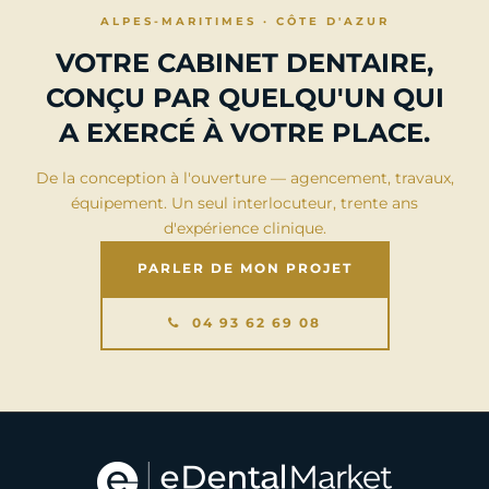
ALPES-MARITIMES · CÔTE D'AZUR
VOTRE CABINET DENTAIRE,
CONÇU PAR QUELQU'UN QUI
A EXERCÉ À VOTRE PLACE.
De la conception à l'ouverture — agencement, travaux,
équipement. Un seul interlocuteur, trente ans
d'expérience clinique.
PARLER DE MON PROJET
04 93 62 69 08