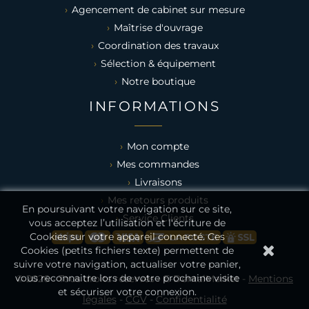
Agencement de cabinet sur mesure
Maîtrise d'ouvrage
Coordination des travaux
Sélection & équipement
Notre boutique
INFORMATIONS
Mon compte
Mes commandes
Livraisons
Mes retours produits
En poursuivant votre navigation sur ce site,
Service Clients
vous acceptez l’utilisation et l'écriture de
Cookies sur votre appareil connecté. Ces
Cookies (petits fichiers texte) permettent de
suivre votre navigation, actualiser votre panier,
vous reconnaitre lors de votre prochaine visite
© 2026 - Tous droits réservés - E-DentalMarket -
Mentions
et sécuriser votre connexion.
légales
-
CGV
-
Confidentialité