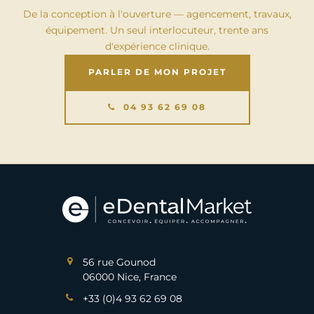
De la conception à l'ouverture — agencement, travaux,
équipement. Un seul interlocuteur, trente ans
d'expérience clinique.
PARLER DE MON PROJET
04 93 62 69 08
56 rue Gounod
06000 Nice, France
+33 (0)4 93 62 69 08