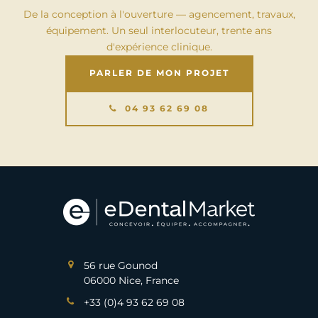
De la conception à l'ouverture — agencement, travaux,
équipement. Un seul interlocuteur, trente ans
d'expérience clinique.
PARLER DE MON PROJET
04 93 62 69 08
56 rue Gounod
06000 Nice, France
+33 (0)4 93 62 69 08