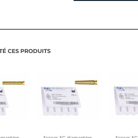
TÉ CES PRODUITS
amantées...
Fraises FG diamantées...
Fraises FG