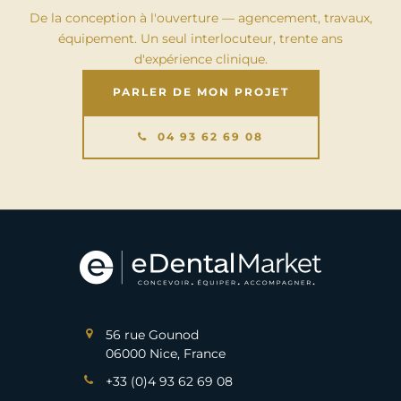
De la conception à l'ouverture — agencement, travaux,
équipement. Un seul interlocuteur, trente ans
d'expérience clinique.
PARLER DE MON PROJET
04 93 62 69 08
56 rue Gounod
06000 Nice, France
+33 (0)4 93 62 69 08