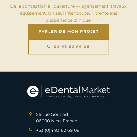
De la conception à l'ouverture — agencement, travaux,
équipement. Un seul interlocuteur, trente ans
d'expérience clinique.
PARLER DE MON PROJET
04 93 62 69 08
56 rue Gounod
06000 Nice, France
+33 (0)4 93 62 69 08