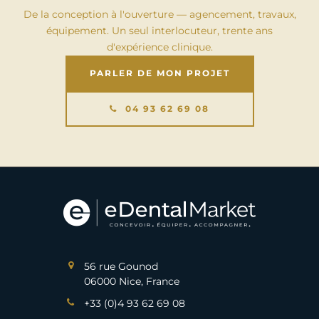
De la conception à l'ouverture — agencement, travaux,
équipement. Un seul interlocuteur, trente ans
d'expérience clinique.
PARLER DE MON PROJET
04 93 62 69 08
56 rue Gounod
06000 Nice, France
+33 (0)4 93 62 69 08