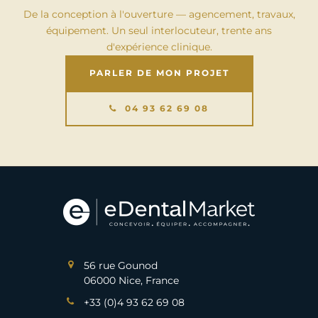
De la conception à l'ouverture — agencement, travaux,
équipement. Un seul interlocuteur, trente ans
d'expérience clinique.
PARLER DE MON PROJET
04 93 62 69 08
56 rue Gounod
06000 Nice, France
+33 (0)4 93 62 69 08