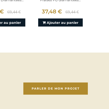
 Diamantées...
Fraises FG diamantées...
Fraise
 €
37,48 €
49,
69,44 €
69,44 €
er au panier
Ajouter au panier
Aj
PARLER DE MON PROJET