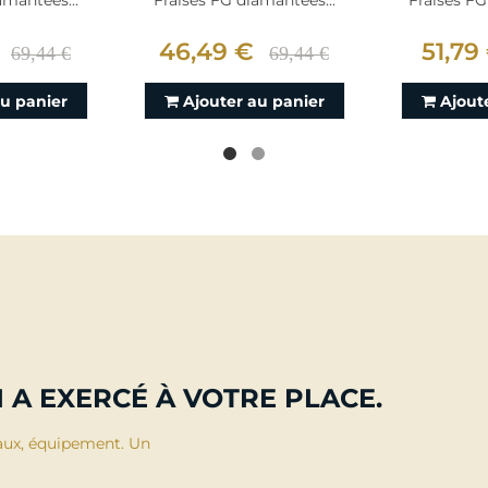
amantées...
Fraises FG diamantées...
Fraises FG
46,49 €
51,79
69,44 €
69,44 €
au panier
Ajouter au panier
Ajout
 A EXERCÉ À VOTRE PLACE.
aux, équipement. Un