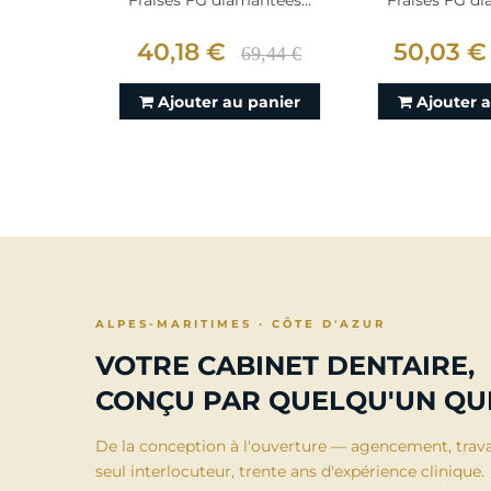
Fraises FG diamantées...
Fraises FG di
40,18 €
50,03 €
69,44 €
Ajouter au panier
Ajouter 
ALPES-MARITIMES · CÔTE D'AZUR
VOTRE CABINET DENTAIRE,
CONÇU PAR QUELQU'UN QUI
De la conception à l'ouverture — agencement, trav
seul interlocuteur, trente ans d'expérience clinique.