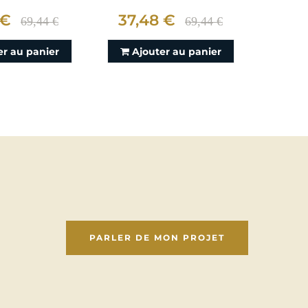
 €
37,48 €
49,
69,44 €
69,44 €
er au panier
Ajouter au panier
Aj
PARLER DE MON PROJET