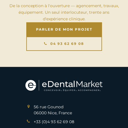
De la conception à l'ouverture — agencement, travaux,
équipement. Un seul interlocuteur, trente ans
d'expérience clinique.
PARLER DE MON PROJET
04 93 62 69 08
56 rue Gounod
06000 Nice, France
+33 (0)4 93 62 69 08