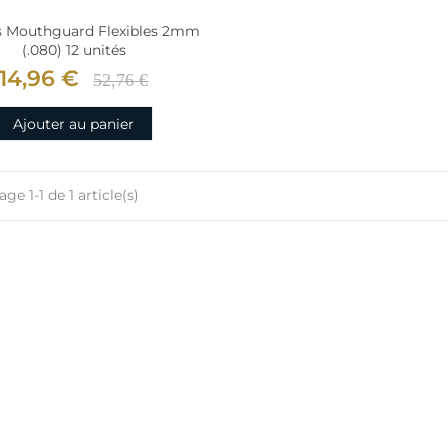
s Mouthguard Flexibles 2mm
(.080) 12 unités
14,96 €
52,76 €
Ajouter au panier
age 1-1 de 1 article(s)
-39%
Fauteuil dentaire
Fauteuil de
Swident...
Swident
20 040,00 €
17 160,