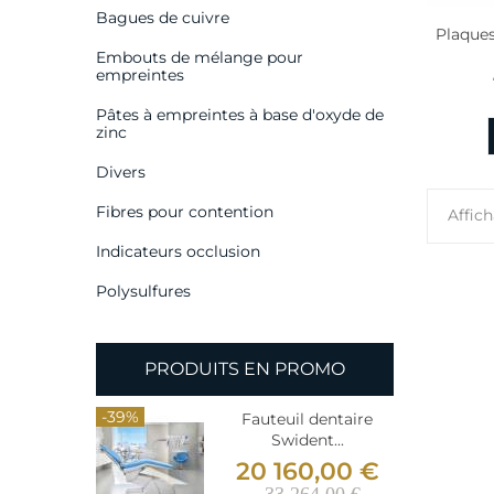
Bagues de cuivre
Plaque
Embouts de mélange pour
empreintes
Pâtes à empreintes à base d'oxyde de
zinc
Divers
Fibres pour contention
Affich
Indicateurs occlusion
Polysulfures
PRODUITS EN PROMO
-39%
-39%
ntaire
Fauteuil dentaire
..
Swident...
00 €
20 160,00 €