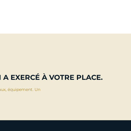
33 066,00 €
28 314,
Ajouter au panier
Ajouter au p
 A EXERCÉ À VOTRE PLACE.
aux, équipement. Un