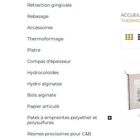
Rétraction gingivale
ACCUEI
Rebasage
THERM
Accessoires
Thermoformage
Platre
Compas d'épaisseur
Hydrocoloïdes
Hydro alginates
Bols alginate
Papier articulé
Pates à empreintes polyether et
polysulfures
Résines provisoires pour C&B