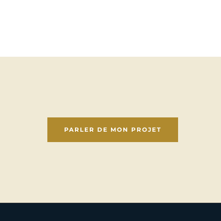
00 €
22 968,00 €
anier
Ajouter au panier
PARLER DE MON PROJET