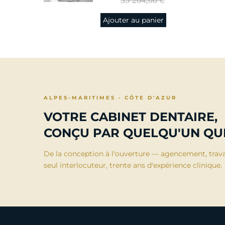
00 €
33 264,00 €
nier
Ajouter au panier
ALPES-MARITIMES · CÔTE D'AZUR
VOTRE CABINET DENTAIRE,
CONÇU PAR QUELQU'UN QUI
De la conception à l'ouverture — agencement, trav
seul interlocuteur, trente ans d'expérience clinique.