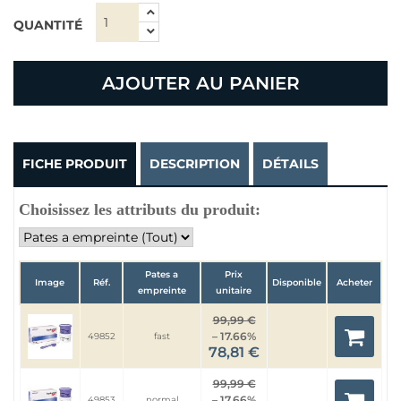
QUANTITÉ
AJOUTER AU PANIER
FICHE PRODUIT
DESCRIPTION
DÉTAILS
Choisissez les attributs du produit:
Pates a
Prix
Image
Réf.
Disponible
Acheter
empreinte
unitaire
99,99 €
– 17.66%
49852
fast
78,81 €
99,99 €
– 17.66%
49853
normal