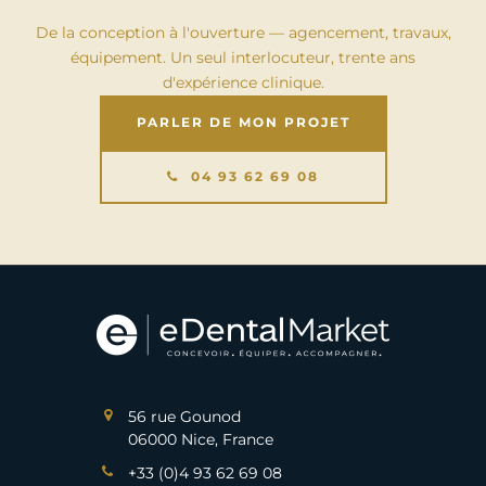
De la conception à l'ouverture — agencement, travaux,
équipement. Un seul interlocuteur, trente ans
d'expérience clinique.
PARLER DE MON PROJET
04 93 62 69 08
56 rue Gounod
06000 Nice, France
+33 (0)4 93 62 69 08