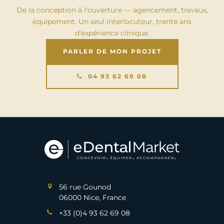
De la conception à l'ouverture — agencement, travaux,
équipement. Un seul interlocuteur, trente ans
d'expérience clinique.
PARLER DE MON PROJET
04 93 62 69 08
56 rue Gounod
06000 Nice, France
+33 (0)4 93 62 69 08