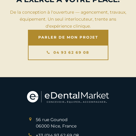
De la conception à l'ouverture — agencement, travaux,
équipement. Un seul interlocuteur, trente ans
d'expérience clinique.
PARLER DE MON PROJET
04 93 62 69 08
56 rue Gounod
06000 Nice, France
+33 (0)4 93 62 69 08