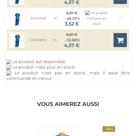
4,57 €
6,81 €
– 48.29%
047MASM
M
—
3,52 €
6,81 €
– 32.88%
047MASXL
XL
4,57 €
Le produit est disponible
Le produit n'est plus en stock
Le produit n'est pas en stock, mais il peut être
commandé en retour
VOUS AIMEREZ AUSSI
-18%