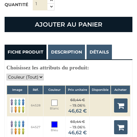
QUANTITÉ
AJOUTER AU PANIER
FICHE PRODUIT
DESCRIPTION
DÉTAILS
Choisissez les attributs du produit:
Image
Réf.
Couleur
Prix unitaire
Disponible
Acheter
60,44 €
– 19.06%
64528
Blanc
46,62 €
60,44 €
– 19.06%
64527
Bleu
46,62 €