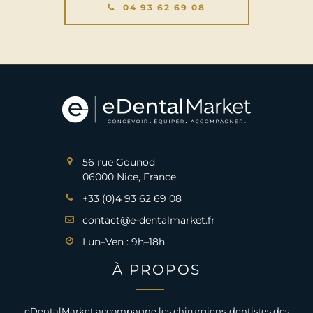
04 93 62 69 08
56 rue Gounod
06000 Nice, France
+33 (0)4 93 62 69 08
contact@e-dentalmarket.fr
Lun–Ven : 9h–18h
À PROPOS
eDentalMarket accompagne les chirurgiens-dentistes des