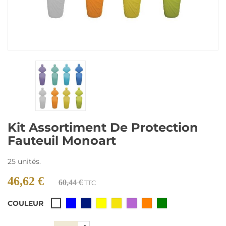
Kit Assortiment De Protection
Fauteuil Monoart
25 unités.
46,62 €
60,44 €
TTC
COULEUR
Bleu
Bleu
Jaune
Lemon
Lilas
Orange
Vert
Blanc
capri