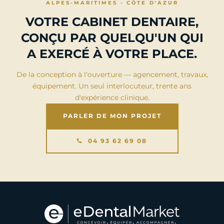
ALPES-MARITIMES · CÔTE D'AZUR
VOTRE CABINET DENTAIRE,
CONÇU PAR QUELQU'UN QUI
A EXERCÉ À VOTRE PLACE.
De la conception à l'ouverture — agencement, travaux,
équipement. Un seul interlocuteur, trente ans
d'expérience clinique.
PARLER DE MON PROJET
04 93 62 69 08