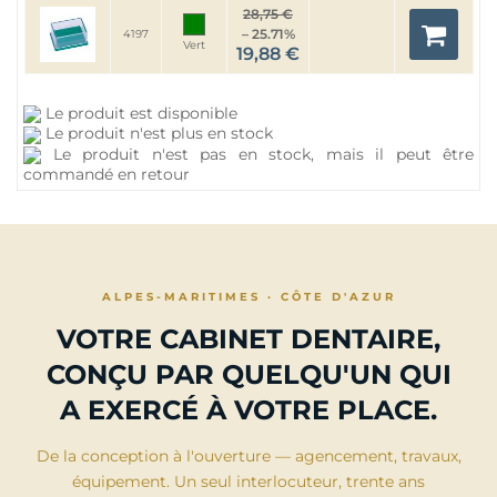
28,75 €
– 25.71%
4197
Vert
19,88 €
Le produit est disponible
Le produit n'est plus en stock
Le produit n'est pas en stock, mais il peut être
commandé en retour
ALPES-MARITIMES · CÔTE D'AZUR
VOTRE CABINET DENTAIRE,
CONÇU PAR QUELQU'UN QUI
A EXERCÉ À VOTRE PLACE.
De la conception à l'ouverture — agencement, travaux,
équipement. Un seul interlocuteur, trente ans