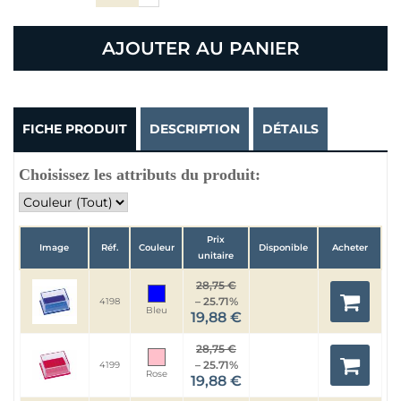
AJOUTER AU PANIER
FICHE PRODUIT
DESCRIPTION
DÉTAILS
Choisissez les attributs du produit:
Prix
Image
Réf.
Couleur
Disponible
Acheter
unitaire
28,75 €
– 25.71%
4198
Bleu
19,88 €
28,75 €
– 25.71%
4199
Rose
19,88 €