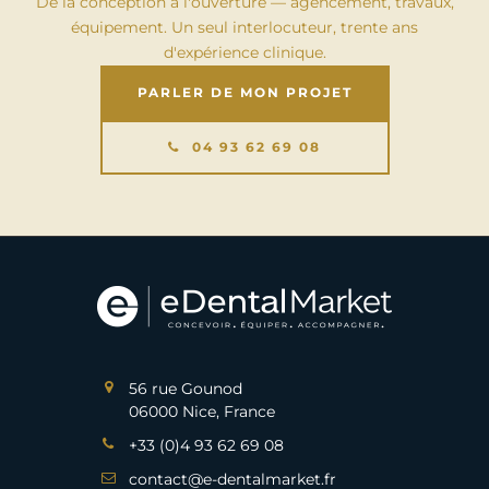
De la conception à l'ouverture — agencement, travaux,
équipement. Un seul interlocuteur, trente ans
d'expérience clinique.
PARLER DE MON PROJET
04 93 62 69 08
56 rue Gounod
06000 Nice, France
+33 (0)4 93 62 69 08
contact@e-dentalmarket.fr