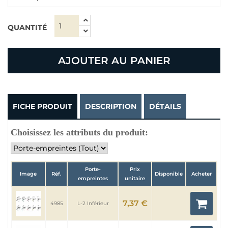
QUANTITÉ
AJOUTER AU PANIER
FICHE PRODUIT
DESCRIPTION
DÉTAILS
Choisissez les attributs du produit:
Porte-
Prix
Image
Réf.
Disponible
Acheter
empreintes
unitaire
7,37 €
4985
L-2 Inférieur