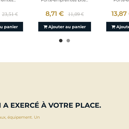
intes...
Porte-empreintes bite...
Porte-e
8,71 €
13,87
23,51 €
11,09 €
au panier
Ajouter au panier
Ajout
 A EXERCÉ À VOTRE PLACE.
aux, équipement. Un