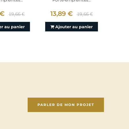
mpreintes...
Porte-empreintes...
Port
 €
13,89 €
16,
19,66 €
19,66 €
er au panier
Ajouter au panier
Aj
PARLER DE MON PROJET