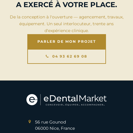
A EXERCÉ À VOTRE PLACE.
De la conception à l'ouverture — agencement, travaux,
équipement. Un seul interlocuteur, trente ans
d'expérience clinique.
PARLER DE MON PROJET
04 93 62 69 08
56 rue Gounod
06000 Nice, France