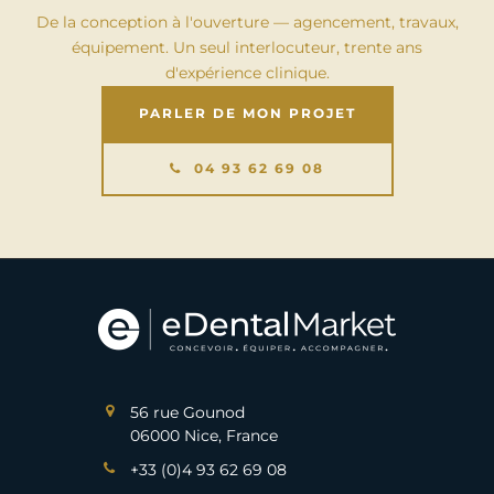
De la conception à l'ouverture — agencement, travaux,
équipement. Un seul interlocuteur, trente ans
d'expérience clinique.
PARLER DE MON PROJET
04 93 62 69 08
56 rue Gounod
06000 Nice, France
+33 (0)4 93 62 69 08