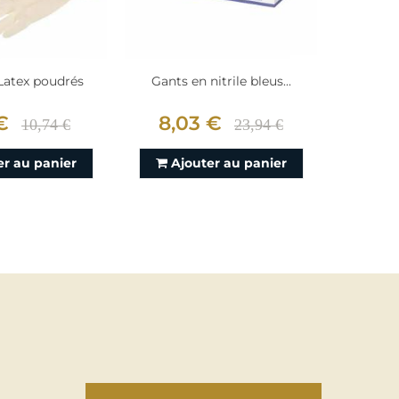
Latex poudrés
Gants en nitrile bleus...
Gants 
€
8,03 €
4,
10,74 €
23,94 €
er au panier
Ajouter au panier
Aj