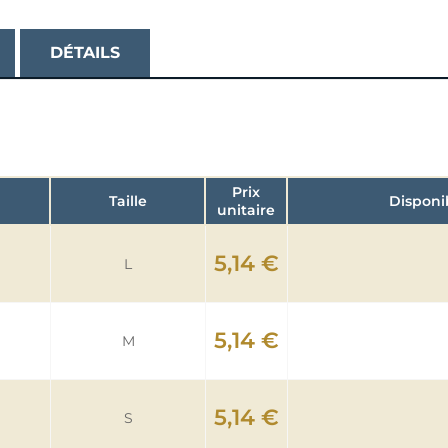
DÉTAILS
Prix
Taille
Disponi
unitaire
5,14 €
L
5,14 €
M
5,14 €
S