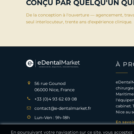
CONÇU PAR QUELQU'UN QUI
De la conception à l'ouverture — agencement, trav
seul interlocuteur, trente ans d'expérience clinique.
À P
eDentalM
56 rue Gounod
chirurgie
06000 Nice, France
Maritimes
+33 (0)4 93 62 69 08
l'équipem
cabinet. 
contact@e-dentalmarket.fr
Nice au s
Lun–Ven : 9h–18h
En savoi
En poursuivant votre navigation sur ce site, vous acceptez l