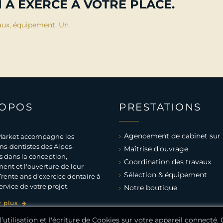
 A EXERCÉ À VOTRE PLACE.
aux, équipement. Un
ROPOS
PRESTATIONS
Agencement de cabinet sur
arket accompagne les
ns-dentistes des Alpes-
Maîtrise d'ouvrage
 dans la conception,
Coordination des travaux
ent et l'ouverture de leur
Sélection & équipement
Trente ans d'exercice dentaire à
ervice de votre projet.
Notre boutique
r plus
’utilisation et l'écriture de Cookies sur votre appareil connecté.