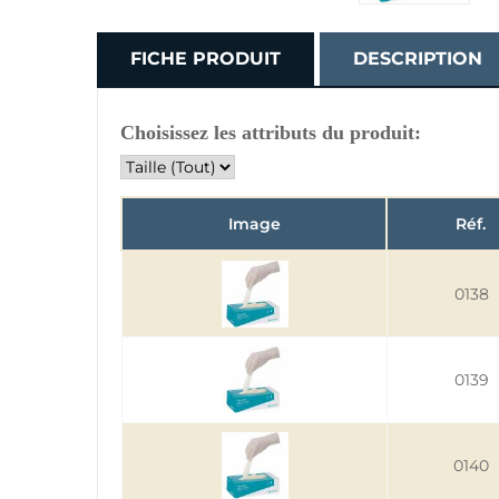
FICHE PRODUIT
DESCRIPTION
Choisissez les attributs du produit:
Image
Réf.
0138
0139
0140