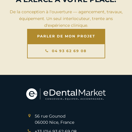
De la conception à l'ouverture — agencement, travaux,
équipement. Un seul interlocuteur, trente ans
d'expérience clinique.
PARLER DE MON PROJET
04 93 62 69 08
56 rue Gounod
06000 Nice, France
+33 (0)4 93 62 69 08