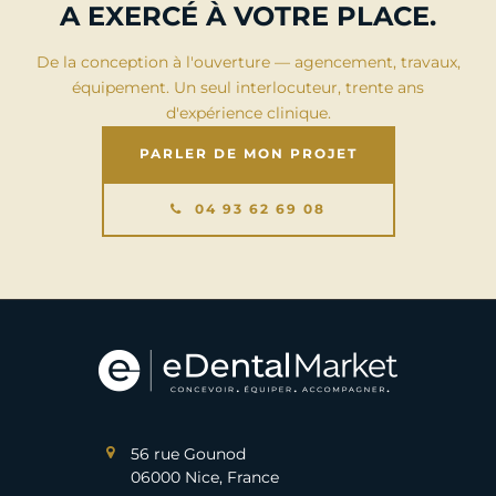
A EXERCÉ À VOTRE PLACE.
De la conception à l'ouverture — agencement, travaux,
équipement. Un seul interlocuteur, trente ans
d'expérience clinique.
PARLER DE MON PROJET
04 93 62 69 08
56 rue Gounod
06000 Nice, France