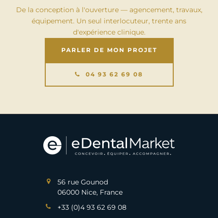
De la conception à l'ouverture — agencement, travaux,
équipement. Un seul interlocuteur, trente ans
d'expérience clinique.
PARLER DE MON PROJET
04 93 62 69 08
56 rue Gounod
06000 Nice, France
+33 (0)4 93 62 69 08