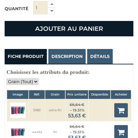
QUANTITÉ
AJOUTER AU PANIER
FICHE PRODUIT
DESCRIPTION
DÉTAILS
Choisissez les attributs du produit:
Image
Réf.
Grain
Prix unitaire
Disponible
Acheter
66,64 €
– 19.51%
5983
extra fin
53,63 €
66,64 €
– 19.51%
44452
fin
53,63 €