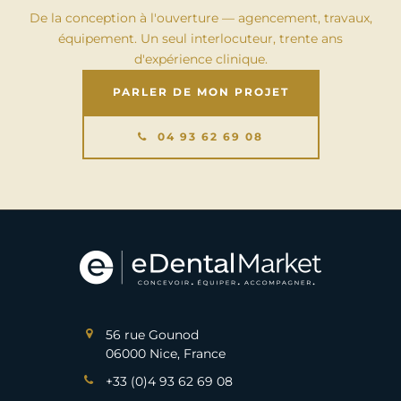
De la conception à l'ouverture — agencement, travaux,
équipement. Un seul interlocuteur, trente ans
d'expérience clinique.
PARLER DE MON PROJET
04 93 62 69 08
56 rue Gounod
06000 Nice, France
+33 (0)4 93 62 69 08